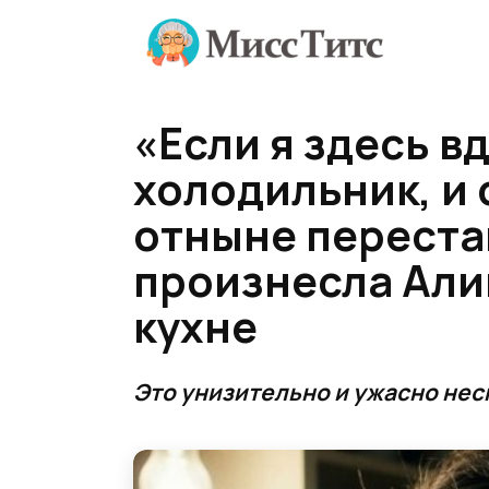
Перейти
к
содержанию
«Если я здесь в
холодильник, и 
отныне переста
произнесла Алин
кухне
Это унизительно и ужасно нес