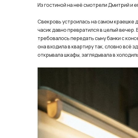
Из гостиной на неё смотрели Дмитрий и е
Свекровь устроилась на самом краешке див
часик давно превратился в целый вечер. 
требовалось передать сыну банки с консе
она входила в квартиру так, словно всё 
открывала шкафы, заглядывала в холодильн