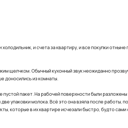
 и холодильник, и счета за квартиру, и все покупки отнын
ким щелчком. Обычный кухонный звук неожиданно прозву
ше доносились из комнаты.
ке пустой пакет. На рабочей поверхности были разложены 
 две упаковки молока. Всё это она взяла после работы, по
ты, которые в их квартире исчезали быстро, будто сами с