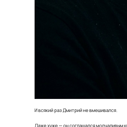
И всякий раз Дмитрий не вмешивался.
Даже хуже — он соглашался молчаливым к