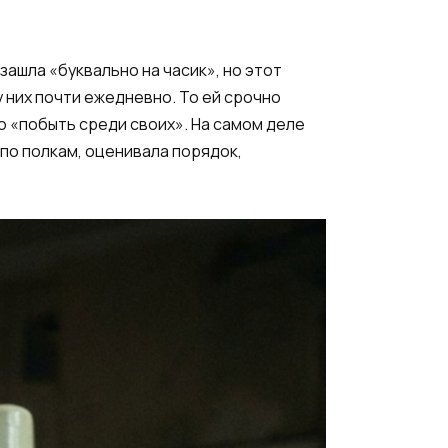
зашла «буквально на часик», но этот
 них почти ежедневно. То ей срочно
о «побыть среди своих». На самом деле
 по полкам, оценивала порядок,