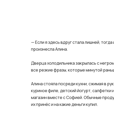
— Если я здесь вдруг стала лишней, тогда
произнесла Алина.
Дверца холодильника закрылась с негром
все резкие фразы, которые минутой рань
Алина стояла посреди кухни, сжимая в ру
куриное филе, детский йогурт, салфетки и
магазин вместе с Софией. Обычные продук
их принёс и на какие деньги купил.