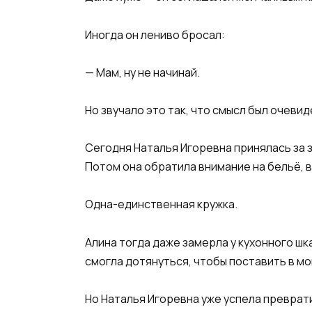
Иногда он лениво бросал:
— Мам, ну не начинай.
Но звучало это так, что смысл был очевид
Сегодня Наталья Игоревна принялась за 
Потом она обратила внимание на бельё, в
Одна-единственная кружка.
Алина тогда даже замерла у кухонного шк
смогла дотянуться, чтобы поставить в мо
Но Наталья Игоревна уже успела преврат