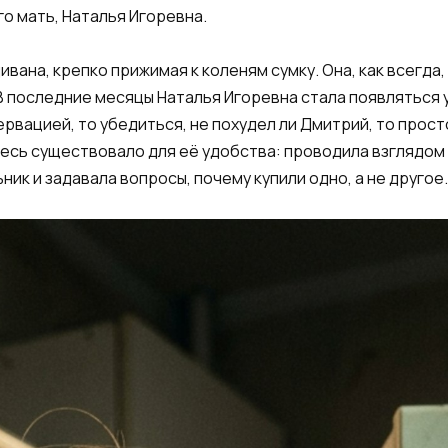
го мать, Наталья Игоревна.
ана, крепко прижимая к коленям сумку. Она, как всегда, 
В последние месяцы Наталья Игоревна стала появляться у
рвацией, то убедиться, не похудел ли Дмитрий, то прост
здесь существовало для её удобства: проводила взглядом
ик и задавала вопросы, почему купили одно, а не другое.