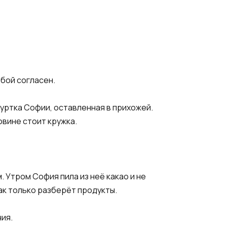
обой согласен.
уртка Софии, оставленная в прихожей.
овине стоит кружка.
. Утром София пила из неё какао и не
как только разберёт продукты.
ия.