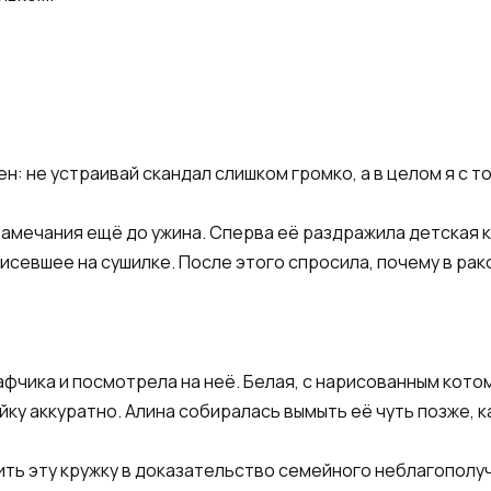
ен: не устраивай скандал слишком громко, а в целом я с т
замечания ещё до ужина. Сперва её раздражила детская к
исевшее на сушилке. После этого спросила, почему в рак
афчика и посмотрела на неё. Белая, с нарисованным котом
йку аккуратно. Алина собиралась вымыть её чуть позже, 
ить эту кружку в доказательство семейного неблагополуч