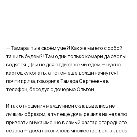
— Тамара, ты в своём уме?! Как же мы его с собой
тащить будем?! Там одни только комары да оводы
водятся. Да и не для отдыха же мы едем — нужно
картошку копать, а потом ещё дожди начнутся! —
почти крича, говорила Тамара Сергеевна в
телефон, беседуя с дочерью Ольгой.
И так отношения между ними складывались не
лучшим образом
,
а тут ещё дочь решила на неделю
привезти внука именно в самый разгар огородного
сезона — дома накопилось множество дел, а здесь