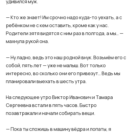
удивился муж.
— Кто же знает! Им срочно надо куда-то уехать, а с
ребёнком не с кем оставить, кроме как у нас.
Родители зятя видятся с ним раз в полгода, а мы… —
махнула рукой она.
— Ну ладно, ведь это наш родной внук. Возьмём его с
собой, пять лет — уже не малыш. Вот только
интересно, во сколько они его привезут… Ведь мы
планировали выехать в шесть утра.
На следующее утро Виктор Иванович и Тамара
Сергеевна встали в пять часов. Быстро
позавтракали и начали собирать вещи.
— Пока ты сложишь в машину вёдра и лопаты, я