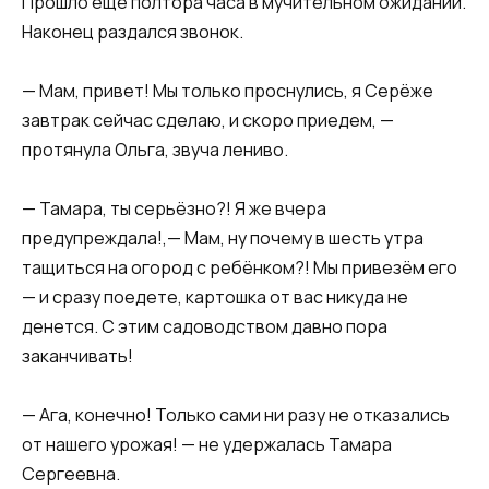
Прошло ещё полтора часа в мучительном ожидании.
Наконец раздался звонок.
— Мам, привет! Мы только проснулись, я Серёже
завтрак сейчас сделаю, и скоро приедем, —
протянула Ольга, звуча лениво.
— Тамара, ты серьёзно?! Я же вчера
предупреждала!,— Мам, ну почему в шесть утра
тащиться на огород с ребёнком?! Мы привезём его
— и сразу поедете, картошка от вас никуда не
денется. С этим садоводством давно пора
заканчивать!
— Ага, конечно! Только сами ни разу не отказались
от нашего урожая! — не удержалась Тамара
Сергеевна.