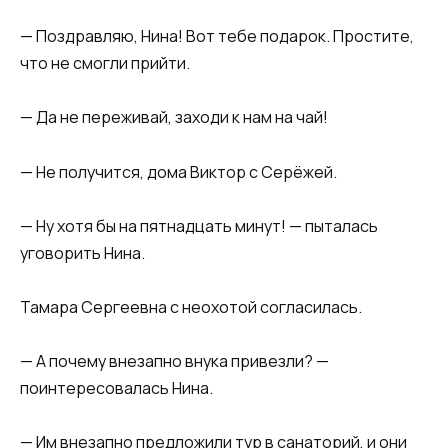
— Поздравляю, Нина! Вот тебе подарок. Простите,
что не смогли прийти.
— Да не переживай, заходи к нам на чай!
— Не получится, дома Виктор с Серёжей.
— Ну хотя бы на пятнадцать минут! — пыталась
уговорить Нина.
Тамара Сергеевна с неохотой согласилась.
— А почему внезапно внука привезли? —
поинтересовалась Нина.
— Им внезапно предложили тур в санаторий, и они