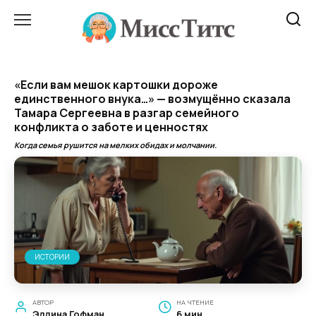
Перейти
к
содержанию
«Если вам мешок картошки дороже
единственного внука…» — возмущённо сказала
Тамара Сергеевна в разгар семейного
конфликта о заботе и ценностях
Когда семья рушится на мелких обидах и молчании.
ИСТОРИИ
АВТОР
НА ЧТЕНИЕ
Эллина Гофман
6 мин