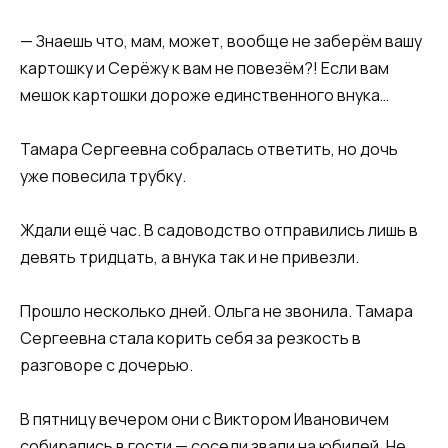
— Знаешь что, мам, может, вообще не заберём вашу
картошку и Серёжу к вам не повезём?! Если вам
мешок картошки дороже единственного внука…
Тамара Сергеевна собралась ответить, но дочь
уже повесила трубку.
Ждали ещё час. В садоводство отправились лишь в
девять тридцать, а внука так и не привезли.
Прошло несколько дней. Ольга не звонила. Тамара
Сергеевна стала корить себя за резкость в
разговоре с дочерью.
В пятницу вечером они с Виктором Ивановичем
собирались в гости — соседи звали на юбилей. Не