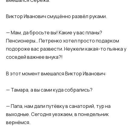
вмешался Серёжа.
Виктор Иванович смущённо развёл руками.
— Мам, да бросьте вы! Какие у вас планы?
Пенсионеры… Петренко хотел просто подарком
подороже вас развести. Неужели какая-то пьянка у
соседей важнее внука?!
В этот момент вмешался Виктор Иванович:
— Тамара, а вы сами куда собрались?
— Папа, нам дали путёвку в санаторий, тур на
выходные. Сегодня уезжаем, в понедельник
вернёмся.