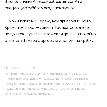
В понедельник Алексей забрал внука. А на
следующую субботу раздался звонок.
— Мам, можно мы Серёжу вам привезём? Нам в
Кременчуг надо. — Извини, Тамара, сегодня не
получится — у нас с отцом свои дела, — спокойно
ответила Тамара Сергеевна и положила трубку.
© 2026 Мисс Титс.
Копирование разрешено при наличии гиперссылки на misstits.co.
Письменное уведомление или разрешение не требуется. Права на
изображения принадлежат их авторам и shutterstock.com. Внимание! Вся
предоставленная информация не может быть использована без
обязательной консультации с врачом!