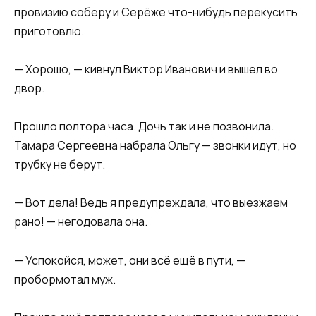
провизию соберу и Серёже что-нибудь перекусить
приготовлю.
— Хорошо, — кивнул Виктор Иванович и вышел во
двор.
Прошло полтора часа. Дочь так и не позвонила.
Тамара Сергеевна набрала Ольгу — звонки идут, но
трубку не берут.
— Вот дела! Ведь я предупреждала, что выезжаем
рано! — негодовала она.
— Успокойся, может, они всё ещё в пути, —
пробормотал муж.