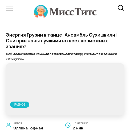
Перейти
к
содержанию
Энергия Грузии в танце! Ансамбль Сухишвили!
Они признаны лучшими во всех возможных
званиях!
Всё, великолепно начиная от постановки танца, костюмов и техники
танцоров...
РАЗНОЕ
АВТОР
НА ЧТЕНИЕ
Эллина Гофман
2 мин