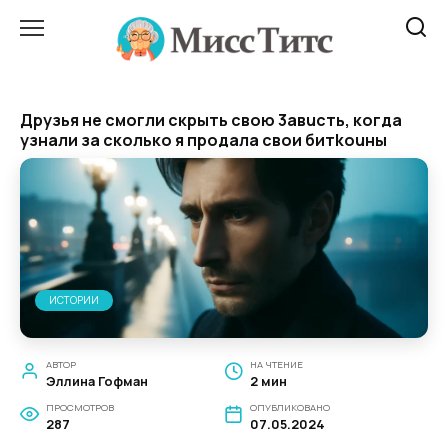
Перейти
к
содержанию
Друзья не смогли скрыть свою 3aвucть, когда
узнали за сколько я продала свои битkouны
ИСТОРИИ
АВТОР
НА ЧТЕНИЕ
Эллина Гофман
2 мин
ПРОСМОТРОВ
ОПУБЛИКОВАНО
287
07.05.2024