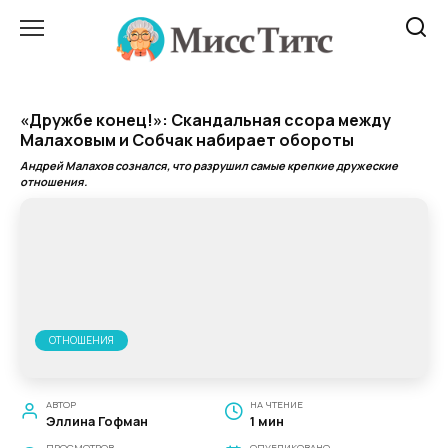
Перейти
к
содержанию
«Дружбе конец!»: Скандальная ссора между
Малаховым и Собчак набирает обороты
Андрей Малахов сознался, что разрушил самые крепкие дружеские
отношения.
ОТНОШЕНИЯ
АВТОР
НА ЧТЕНИЕ
Эллина Гофман
1 мин
ПРОСМОТРОВ
ОПУБЛИКОВАНО