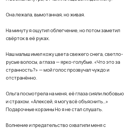
Она лежала, вымотанная, но живая.
На минуту я ощутил облегчение, но потом заметил
свёрток в её руках.
Наш малыш имел кожу цвета свежего снега, светло-
русые волосы, а глаза — ярко-голубые. «Что это за
странность?» — мой голос прозвучал чуждо и
отстранённо.
Ольга посмотрела на меня, её глаза сияли любовью
и страхом. «Алексей, я могу всё объяснить…»
Подарочные корзины Но я не стал слушать.
Волнение и предательство охватили меня с