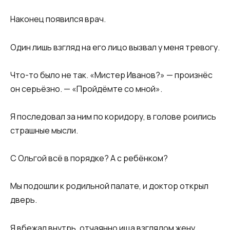
Наконец появился врач.
Один лишь взгляд на его лицо вызвал у меня тревогу.
Что-то было не так. «Мистер Иванов?» — произнёс
он серьёзно. — «Пройдёмте со мной».
Я последовал за ним по коридору, в голове роились
страшные мысли.
С Ольгой всё в порядке? А с ребёнком?
Мы подошли к родильной палате, и доктор открыл
дверь.
Я вбежал внутрь, отчаянно ища взглядом жену.