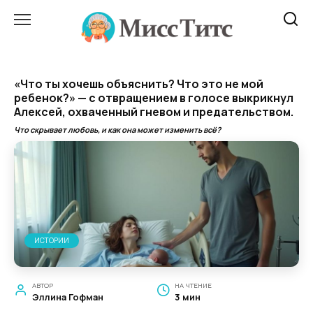
Перейти
к
содержанию
«Что ты хочешь объяснить? Что это не мой
ребенок?» — с отвращением в голосе выкрикнул
Алексей, охваченный гневом и предательством.
Что скрывает любовь, и как она может изменить всё?
ИСТОРИИ
АВТОР
НА ЧТЕНИЕ
Эллина Гофман
3 мин