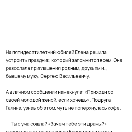
На пятидесятилетний юбилей Елена решила
устроить праздник, который запомнится всем. Она
разослала приглашения родным, друзьям и..,
бывшему мужу, Сергею Васильевичу.
А в личном сообщении намекнула: «Приходи со
своей молодой женой, если хочешь». Подруга
Галина, узнав об этом, чуть не поперхнулась кофе.​
​— Ты с ума сошла? «Зачем тебе эти драмы?» —
спросила она, разглядывая Елену через стол в