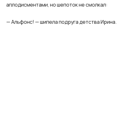
аплодисментами, но шепоток не смолкал:​
​— Альфонс! — шипела подруга детства Ирина.​