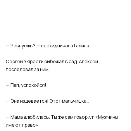
​— Ревнуешь? — съехидничала Галина.​
​Сергей в ярости выбежал в сад. Алексей
последовал за ним:​
​— Пап, успокойся!​
​— Она издевается! Этот мальчишка…​
​— Мама влюбилась. Ты же сам говорил: «Мужчины
имеют право».​