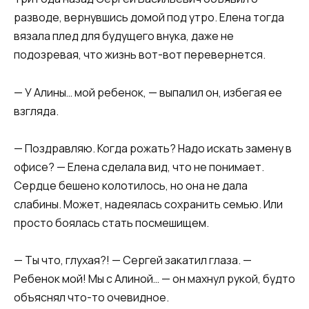
разводе, вернувшись домой под утро. Елена тогда
вязала плед для будущего внука, даже не
подозревая, что жизнь вот-вот перевернется.​
​— У Алины… мой ребенок, — выпалил он, избегая ее
взгляда.​
​— Поздравляю. Когда рожать? Надо искать замену в
офисе? — Елена сделала вид, что не понимает.
Сердце бешено колотилось, но она не дала
слабины. Может, надеялась сохранить семью. Или
просто боялась стать посмешищем.​
​— Ты что, глухая?! — Сергей закатил глаза. —
Ребенок мой! Мы с Алиной… — он махнул рукой, будто
объяснял что-то очевидное.​