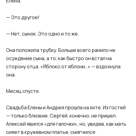
Елена.​
​— Это другое!​
​— Нет, сынок. Это одно и то же.​
​Она положила трубку. Больше всего ранило не
осуждение сына, а то, как быстро он встал на
сторону отца. «Яблоко от яблони…» — вздохнула
она.​
​Месяц спустя.​
​Свадьба Елены и Андрея прошла на яхте. Из гостей
— только близкие. Сергей, конечно, не пришел.
Алексей явился «для галочки», но, увидев, как мать
сияет в кружевном платье, смягчился:​