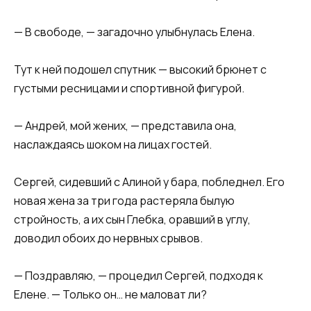
​— В свободе, — загадочно улыбнулась Елена.​
​Тут к ней подошел спутник — высокий брюнет с
густыми ресницами и спортивной фигурой.​
​— Андрей, мой жених, — представила она,
наслаждаясь шоком на лицах гостей.​
​Сергей, сидевший с Алиной у бара, побледнел. Его
новая жена за три года растеряла былую
стройность, а их сын Глебка, оравший в углу,
доводил обоих до нервных срывов.​
​— Поздравляю, — процедил Сергей, подходя к
Елене. — Только он… не маловат ли?​