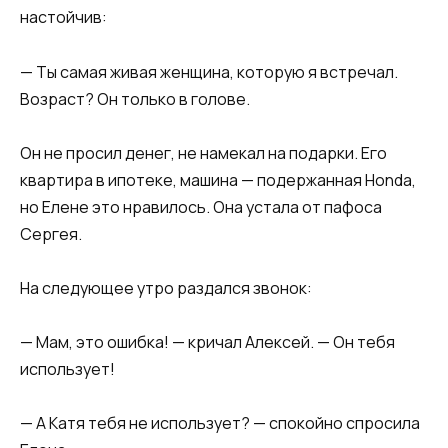
настойчив:​
​— Ты самая живая женщина, которую я встречал.
Возраст? Он только в голове.​
​Он не просил денег, не намекал на подарки. Его
квартира в ипотеке, машина — подержанная Honda,
но Елене это нравилось. Она устала от пафоса
Сергея.​
​На следующее утро раздался звонок:​
​— Мам, это ошибка! — кричал Алексей. — Он тебя
использует!​
​— А Катя тебя не использует? — спокойно спросила