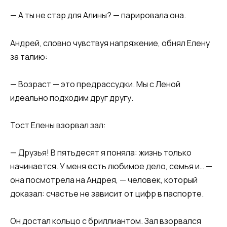
​— А ты не стар для Алины? — парировала она.​
​Андрей, словно чувствуя напряжение, обнял Елену
за талию:​
​— Возраст — это предрассудки. Мы с Леной
идеально подходим друг другу.​
​Тост Елены взорвал зал:​
​— Друзья! В пятьдесят я поняла: жизнь только
начинается. У меня есть любимое дело, семья и… —
она посмотрела на Андрея, — человек, который
доказал: счастье не зависит от цифр в паспорте.​
​Он достал кольцо с бриллиантом. Зал взорвался