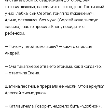
готовил шашлык, напевая что-то под нос. Гостивший
у них Глебка, сын Сергея, гонял по лужайке мяч.
Алина, оставшись без мужа (Сергей нашел новую
пассию), часто просила Елену посидеть с
ребенком.​
​— Почему ты ей помогаешь? — как-то спросил
Андрей.​
​— Она такая же жертва его эгоизма, как я когда-то,
— ответила Елена.​
​Шаги на лестнице прервали ее мысли. Это вернулся
Алексей с чемоданом:​
​— Катя выгнала. Говорит, надоело быть «удобной».​