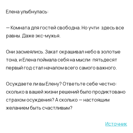
​Елена улыбнулась:​
​— Комната для гостей свободна. Но учти: здесь все
равны. Даже экс-мужья.​
​Они засмеялись. Закат окрашивал небо в золотые
тона, и Елена поймала себя на мысли: пятьдесят
первый год стал началом всего самого важного.​​
​​Осуждаете ли вы Елену? Ответьте себе честно:
сколько в вашей жизни решений было продиктовано
страхом осуждения? А сколько — настоящим
желанием быть счастливым?
Источник