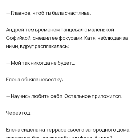
​— Главное, чтоб ты была счастлива.​
​Андрей тем временем танцевал с маленькой
Софийкой, смешил ее фокусами. Катя, наблюдая за
ними, вдруг расплакалась:​
​— Мой так никогда не будет…​
​Елена обняла невестку:​
​— Научись любить себя. Остальное приложится.​
​Через год.​
​Елена сидела на террасе своего загородного дома,
листая альбом со свадебными фото. Андрей