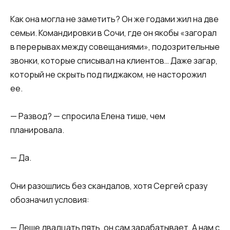
​Как она могла не заметить? Он же годами жил на две
семьи. Командировки в Сочи, где он якобы «загорал
в перерывах между совещаниями», подозрительные
звонки, которые списывал на клиентов… Даже загар,
который не скрыть под пиджаком, не насторожил
ее.​
​— Развод? — спросила Елена тише, чем
планировала.​
​— Да.​
​Они разошлись без скандалов, хотя Сергей сразу
обозначил условия:​
​— Леше двадцать пять, он сам зарабатывает. А нам с