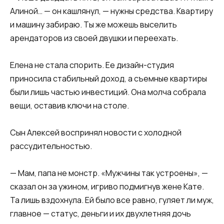
Алиной… — он кашлянул, — нужны средства. Квартиру
и машину забираю. Ты же можешь выселить
арендаторов из своей двушки и переехать.​
​Елена не стала спорить. Ее дизайн-студия
приносила стабильный доход, а съемные квартиры
были лишь частью инвестиций. Она молча собрала
вещи, оставив ключи на столе.​
​Сын Алексей воспринял новости с холодной
рассудительностью.​
​— Мам, папа не монстр. «Мужчины так устроены», —
сказал он за ужином, игриво подмигнув жене Кате.
Та лишь вздохнула. Ей было все равно, гуляет ли муж,
главное — статус, деньги и их двухлетняя дочь