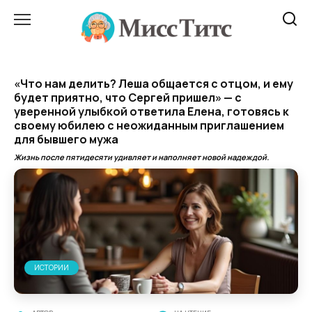
Перейти
к
содержанию
«Что нам делить? Леша общается с отцом, и ему
будет приятно, что Сергей пришел» — с
уверенной улыбкой ответила Елена, готовясь к
своему юбилею с неожиданным приглашением
для бывшего мужа
Жизнь после пятидесяти удивляет и наполняет новой надеждой.
ИСТОРИИ