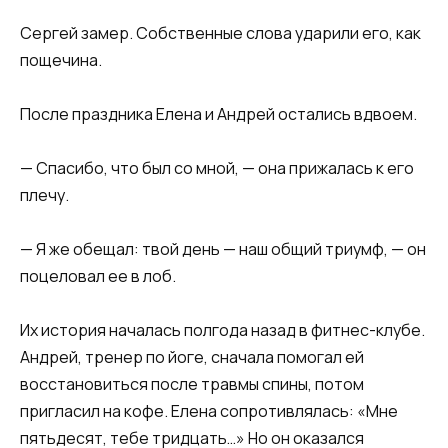
​Сергей замер. Собственные слова ударили его, как
пощечина.​
​После праздника Елена и Андрей остались вдвоем.​
​— Спасибо, что был со мной, — она прижалась к его
плечу.​
​— Я же обещал: твой день — наш общий триумф, — он
поцеловал ее в лоб.​
​Их история началась полгода назад в фитнес-клубе.
Андрей, тренер по йоге, сначала помогал ей
восстановиться после травмы спины, потом
пригласил на кофе. Елена сопротивлялась: «Мне
пятьдесят, тебе тридцать…» Но он оказался