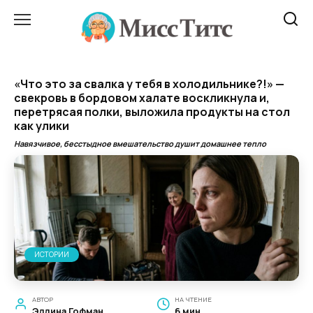
Перейти
к
содержанию
«Что это за свалка у тебя в холодильнике?!» —
свекровь в бордовом халате воскликнула и,
перетрясая полки, выложила продукты на стол
как улики
Навязчивое, бесстыдное вмешательство душит домашнее тепло
ИСТОРИИ
АВТОР
НА ЧТЕНИЕ
Эллина Гофман
6 мин