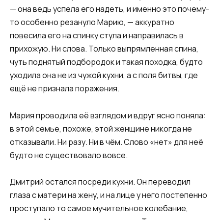
— она ведь успела его надеть, и именно это почему-
то особенно резануло Марию, — аккуратно
повесила его на спинку стула и направилась в
прихожую. Ни слова. Только выпрямленная спина,
чуть поднятый подбородок и такая походка, будто
уходила она не из чужой кухни, а с поля битвы, где
ещё не признала поражения.
Мария проводила её взглядом и вдруг ясно поняла:
в этой семье, похоже, этой женщине никогда не
отказывали. Ни разу. Ни в чём. Слово «нет» для неё
будто не существовало вовсе.
Дмитрий остался посреди кухни. Он переводил
глаза с матери на жену, и на лице у него постепенно
проступало то самое мучительное колебание,