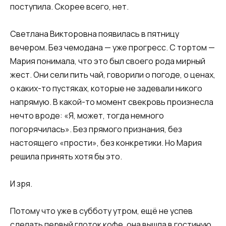
поступила. Скорее всего, нет.
Светлана Викторовна появилась в пятницу
вечером. Без чемодана — уже прогресс. С тортом —
Мария понимала, что это был своего рода мирный
жест. Они сели пить чай, говорили о погоде, о ценах,
о каких-то пустяках, которые не задевали никого
напрямую. В какой-то момент свекровь произнесла
нечто вроде: «Я, может, тогда немного
погорячилась». Без прямого признания, без
настоящего «прости», без конкретики. Но Мария
решила принять хотя бы это.
И зря.
Потому что уже в субботу утром, ещё не успев
сделать первый глоток кофе, она вышла в гостиную