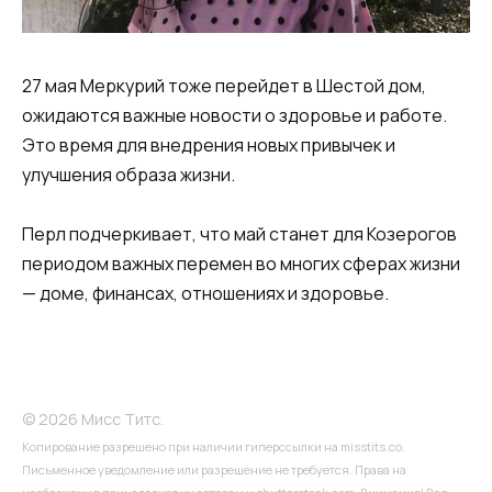
27 мая Меркурий тоже перейдет в Шестой дом,
ожидаются важные новости о здоровье и работе.
Это время для внедрения новых привычек и
улучшения образа жизни.
Перл подчеркивает, что май станет для Козерогов
периодом важных перемен во многих сферах жизни
— доме, финансах, отношениях и здоровье.
© 2026 Мисс Титс.
Копирование разрешено при наличии гиперссылки на misstits.co.
Письменное уведомление или разрешение не требуется. Права на