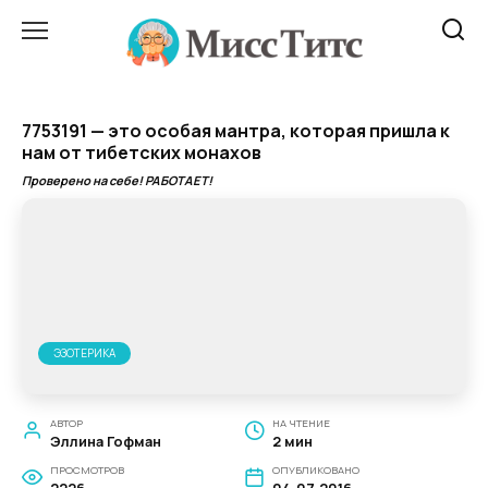
Перейти
к
содержанию
7753191 — это особая мантра, которая пришла к
нам от тибетских монахов
Проверено на себе! РАБОТАЕТ!
ЭЗОТЕРИКА
АВТОР
НА ЧТЕНИЕ
Эллина Гофман
2 мин
ПРОСМОТРОВ
ОПУБЛИКОВАНО