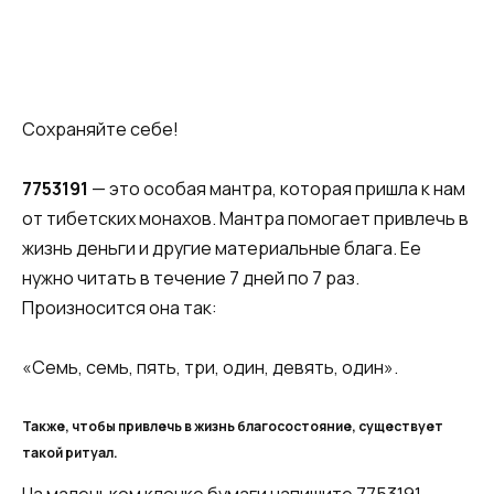
Сохраняйте себе!
7753191
— это особая мантра, которая пришла к нам
от тибетских монахов. Мантра помогает привлечь в
жизнь деньги и другие мате­риальные блага. Ее
нужно читать в течение 7 дней по 7 раз.
Произносится она так:
«Семь, семь, пять, три, один, девять, один».
Также, чтобы привлечь в жизнь благосостояние, существует
такой ритуал.
На маленьком клочке бумаги напишите 7753191.