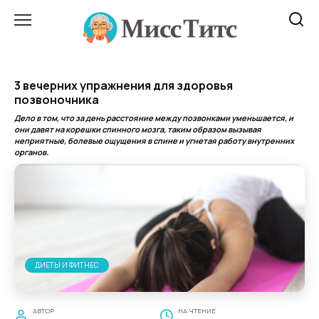
Перейти
к
содержанию
3 вечерних упражнения для здоровья
позвоночника
Дело в том, что за день расстояние между позвонками уменьшается, и
они давят на корешки спинного мозга, таким образом вызывая
неприятные, болевые ощущения в спине и угнетая работу внутренних
органов.
ДИЕТЫ И ФИТНЕС
АВТОР
НА ЧТЕНИЕ