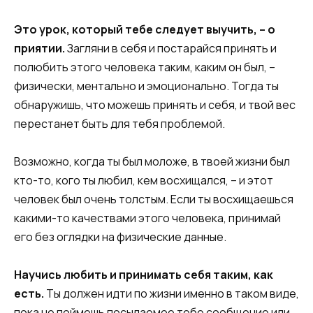
Это урок, который тебе следует выучить, – о
приятии.
Загляни в себя и постарайся принять и
полюбить этого человека таким, каким он был, –
физически, ментально и эмоционально. Тогда ты
обнаружишь, что можешь принять и себя, и твой вес
перестанет быть для тебя проблемой.
Возможно, когда ты был моложе, в твоей жизни был
кто-то, кого ты любил, кем восхищался, – и этот
человек был очень толстым. Если ты восхищаешься
какими-то качествами этого человека, принимай
его без оглядки на физические данные.
Научись любить и принимать себя таким, как
есть.
Ты должен идти по жизни именно в таком виде,
пока не поймешь посылаемое тебе сообщение или