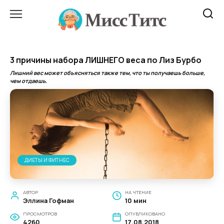
Перейти
к
содержанию
3 причины набора ЛИШНЕГО веса по Лиз Бурбо
Лишний вес может объясняться также тем, что ты получаешь больше,
чем отдаешь.
ДИЕТЫ И ФИТНЕС
АВТОР
НА ЧТЕНИЕ
Эллина Гофман
10 мин
ПРОСМОТРОВ
ОПУБЛИКОВАНО
4260
17.08.2018