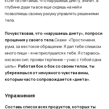
Если ты считаешь, что нарушаешь диету, значит, в
глубине души ты все еще сидишь на ней и
позволяешь своему разуму управлять решениями
тела.
Почувствовав, что «нарушаешь диету», попроси
прощения у своего тела.
Скажи: «Прости меня,
рума, за жестокое обращение. Я дал тебе слишком
много пищи – я не прислушался к тебе. Я стараюсь
изо всех сил; прояви терпение – у нас с тобой одна
цель».
Работая бок о бок со своим телом, ты
убережешься от ненужного чувства вины,
которым часто сопровождается «диета».
Упражнения
Составь список всех продуктов, которых ты