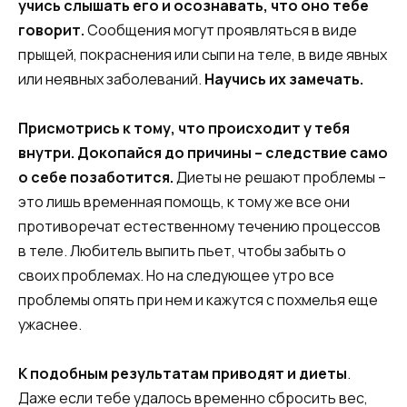
учись слышать его и осознавать, что оно тебе
говорит.
Сообщения могут проявляться в виде
прыщей, покраснения или сыпи на теле, в виде явных
или неявных заболеваний.
Научись их замечать.
Присмотрись к тому, что происходит у тебя
внутри. Докопайся до причины – следствие само
о себе позаботится.
Диеты не решают проблемы –
это лишь временная помощь, к тому же все они
противоречат естественному течению процессов
в теле. Любитель выпить пьет, чтобы забыть о
своих проблемах. Но на следующее утро все
проблемы опять при нем и кажутся с похмелья еще
ужаснее.
К подобным результатам приводят и диеты
.
Даже если тебе удалось временно сбросить вес,