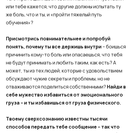
или тебе кажется, что другие должны испытать ту
же боль, что и ты, и «пройти тяжелый путь
обучения»?
Присмотрись повнимательнее и попробуй
понять, почему ты все держишь внутри
– боишься
причинить кому-то боль или опасаешься, что тебя
не будут принимать и любить таким, как есть? А
может, ты из тех людей, которые с удовольствием
обсуждают чужие секреты и проблемы, но не
отваживаются поделиться собственными?
Найди в
себе мужество избавиться от эмоционального
груза – и ты избавишься от груза физического.
Твоему сверхсознанию известны тысячи
способов передать тебе сообщение – так что