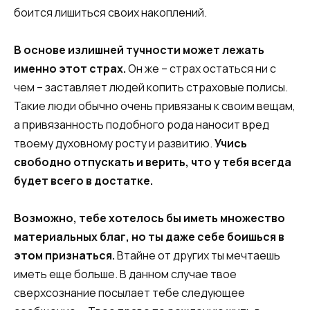
боится лишиться своих накоплений.
В основе излишней тучности может лежать
именно этот страх.
Он же – страх остаться ни с
чем – заставляет людей копить страховые полисы.
Такие люди обычно очень привязаны к своим вещам,
а привязанность подобного рода наносит вред
твоему духовному росту и развитию.
Учись
свободно отпускать и верить, что у тебя всегда
будет всего в достатке.
Возможно, тебе хотелось бы иметь множество
материальных благ, но ты даже себе боишься в
этом признаться.
Втайне от других ты мечтаешь
иметь еще больше. В данном случае твое
сверхсознание посылает тебе следующее