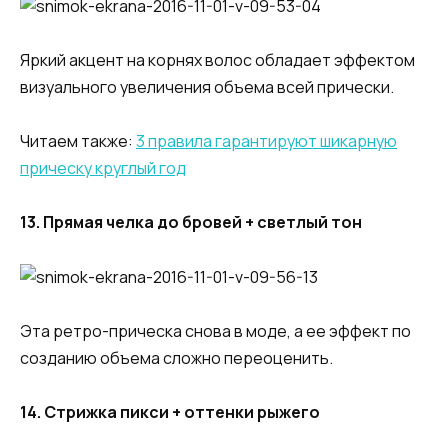
Яркий акцент на корнях волос обладает эффектом
визуального увеличения объема всей прически.
Читаем также:
3 правила гарантируют шикарную
прическу круглый год
13. Прямая челка до бровей + светлый тон
Эта ретро-прическа снова в моде, а ее эффект по
созданию объема сложно переоценить.
14. Стрижка пикси + оттенки рыжего