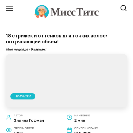
Перейти
к
содержанию
18 стрижек и оттенков для тонких волос:
потрясающий объем!
Мне подойдет 6 вариант
ПРИЧЕСКИ
АВТОР
НА ЧТЕНИЕ
Эллина Гофман
2 мин
ПРОСМОТРОВ
ОПУБЛИКОВАНО