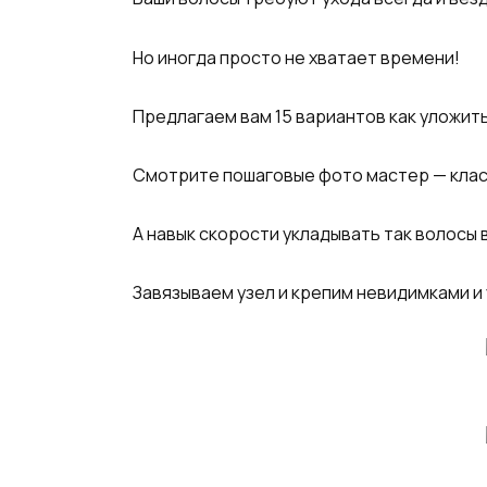
Но иногда просто не хватает времени!
Предлагаем вам 15 вариантов как уложит
Смотрите пошаговые фото мастер — клас
А навык скорости укладывать так волосы 
Завязываем узел и крепим невидимками и