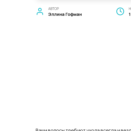
АВТОР
Н
Эллина Гофман
Ваши волосы требуют ухода всегда и везд