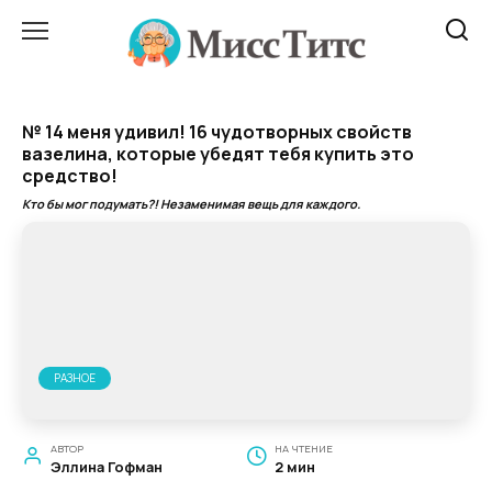
Перейти
к
содержанию
№ 14 меня удивил! 16 чудотворных свойств
вазелина, которые убедят тебя купить это
средство!
Кто бы мог подумать?! Незаменимая вещь для каждого.
РАЗНОЕ
АВТОР
НА ЧТЕНИЕ
Эллина Гофман
2 мин