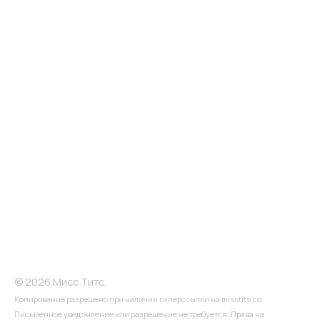
© 2026 Мисс Титс.
Копирование разрешено при наличии гиперссылки на misstits.co.
Письменное уведомление или разрешение не требуется. Права на