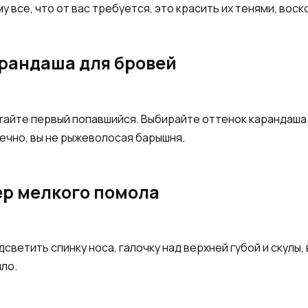
 все, что от вас требуется, это красить их тенями, воск
арандаша для бровей
тайте первый попавшийся. Выбирайте оттенок карандаша 
нечно, вы не рыжеволосая барышня.
ер мелкого помола
дсветить спинку носа, галочку над верхней губой и скулы
ло.