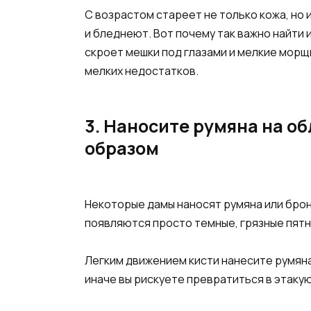
С возрастом стареет не только кожа, но и
и бледнеют. Вот почему так важно найти
скроет мешки под глазами и мелкие морщи
мелких недостатков.
3. Наносите румяна на о
образом
Некоторые дамы наносят румяна или бронз
появляются просто темные, грязные пятн
Легким движением кисти нанесите румяна
иначе вы рискуете превратиться в этаку