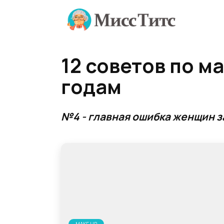
Перейти
к
содержанию
12 советов по м
годам
№4 - главная ошибка женщин з