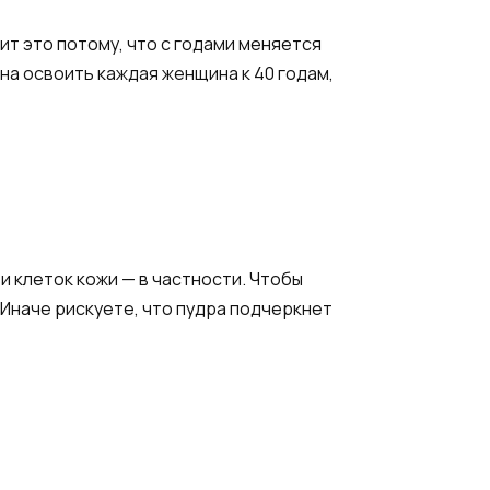
ит это потому, что c годами меняется
на освоить каждая женщина к 40 годам,
и клеток кожи — в частности. Чтобы
 Иначе рискуете, что пудра подчеркнет