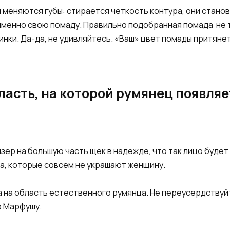
 меняются губы: стирается четкость контура, они становя
 именно свою помаду. Правильно подобранная помада не т
нки. Да-да, не удивляйтесь. «Ваш» цвет помады притянет
бласть, на которой румянец появля
ер на большую часть щек в надежде, что так лицо будет к
а, которые совсем не украшают женщину.
 на область естественного румянца. Не переусердствуй
ю Марфушу.