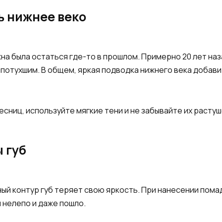
ь нижнее веко
на была остаться где-то в прошлом. Примерно 20 лет на
 потухшим. В общем, яркая подводка нижнего века добавит
есниц, используйте мягкие тени и не забывайте их расту
ы губ
ный контур губ теряет свою яркость. При нанесении пома
 нелепо и даже пошло.