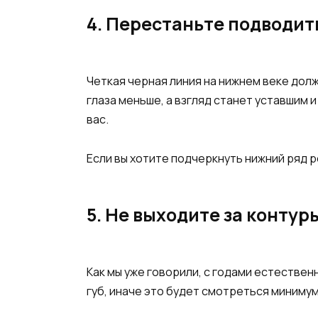
4. Перестаньте подводит
Четкая черная линия на нижнем веке долж
глаза меньше, а взгляд станет уставшим и
вас.
Если вы хотите подчеркнуть нижний ряд р
5. Не выходите за контур
Как мы уже говорили, с годами естествен
губ, иначе это будет смотреться минимум