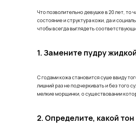
Что позволительно девушке в 20 лет, то 
состояние и структура кожи, да и социал
чтобы всегда выглядеть соответствующи
1. Замените пудру жидко
С годами кожа становится суше ввиду тог
лишний раз не подчеркивать и без того с
мелкие морщинки, о существовании котор
2. Определите, какой то