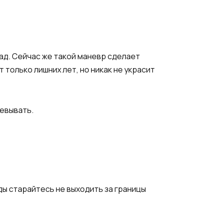
зад. Сейчас же такой маневр сделает
 только лишних лет, но никак не украсит
шевывать.
ды старайтесь не выходить за границы