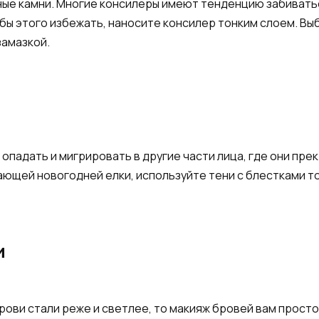
ные камни. Многие консилеры имеют тенденцию забиватьс
тобы этого избежать, наносите консилер тонким слоем. В
замазкой.
адать и мигрировать в другие части лица, где они пре
щей новогодней елки, используйте тени с блестками толь
и
брови стали реже и светлее, то макияж бровей вам просто