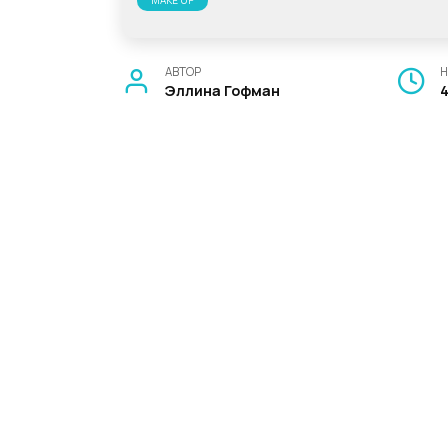
MAKE UP
АВТОР
Н
Эллина Гофман