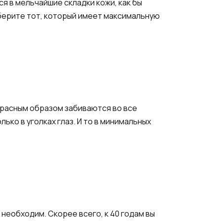
я в мельчайшие складки кожи, как бы
ыберите тот, который имеет максимальную
красным образом забиваются во все
ко в уголках глаз. И то в минимальных
 необходим. Скорее всего, к 40 годам вы