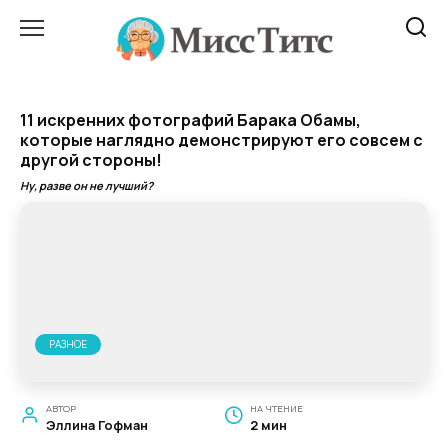
Перейти
к
содержанию
11 искренних фотографий Барака Обамы,
которые наглядно демонстрируют его совсем с
другой стороны!
Ну, разве он не лучший?
РАЗНОЕ
АВТОР
НА ЧТЕНИЕ
Эллина Гофман
2 мин