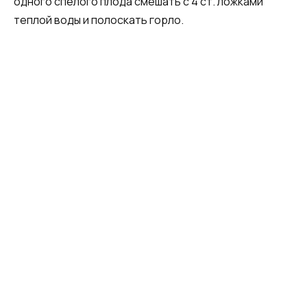
одного спелого плода смешать с 4 ст. ложками
теплой воды и полоскать горло.