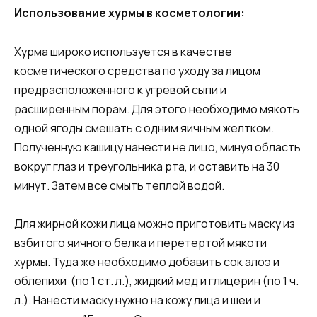
Использование хурмы в косметологии:
Хурма широко используется в качестве
косметического средства по уходу за лицом
предрасположенного к угревой сыпи и
расширенным порам. Для этого необходимо мякоть
одной ягоды смешать с одним яичным желтком.
Полученную кашицу нанести не лицо, минуя область
вокруг глаз и треугольника рта, и оставить на 30
минут. Затем все смыть теплой водой.
Для жирной кожи лица можно приготовить маску из
взбитого яичного белка и перетертой мякоти
хурмы. Туда же необходимо добавить сок алоэ и
облепихи (по 1 ст. л.), жидкий мед и глицерин (по 1 ч.
л.). Нанести маску нужно на кожу лица и шеи и