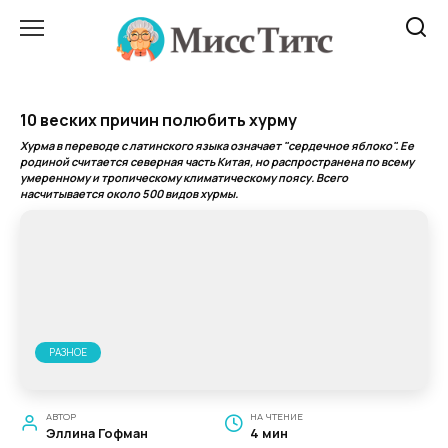
Перейти
к
содержанию
10 веских причин полюбить хурму
Хурма в переводе с латинского языка означает "сердечное яблоко". Ее
родиной считается северная часть Китая, но распространена по всему
умеренному и тропическому климатическому поясу. Всего
насчитывается около 500 видов хурмы.
РАЗНОЕ
АВТОР
НА ЧТЕНИЕ
Эллина Гофман
4 мин