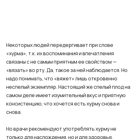
Некоторых людей передергивает при слове
«хурма», т.к. их воспоминания и впечатления
связаны с не самым приятным ее свойством —
«вязать» во рту. Да, такое за ней наблюдается. Но
надо понимать, что «вяжет» лишь откровенно
неспелый экземпляр. Настоящий же спелый плод на
самом деле имеет изумительный вкус и приятную
консистенцию, что хочется есть хурму снова и
снова.
Но врачи рекомендуют употреблять хурму не
только для наслождения, но и для здоровья.