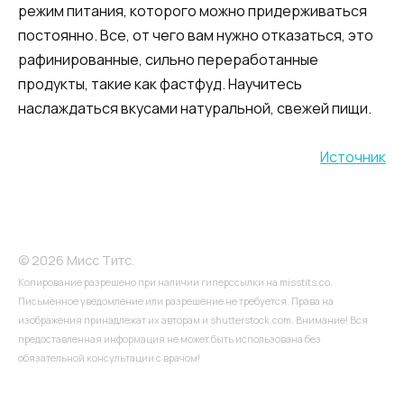
режим питания, которого можно придерживаться
постоянно. Все, от чего вам нужно отказаться, это
рафинированные, сильно переработанные
продукты, такие как фастфуд. Научитесь
наслаждаться вкусами натуральной, свежей пищи.
Источник
© 2026 Мисс Титс.
Копирование разрешено при наличии гиперссылки на misstits.co.
Письменное уведомление или разрешение не требуется. Права на
изображения принадлежат их авторам и shutterstock.com. Внимание! Вся
предоставленная информация не может быть использована без
обязательной консультации с врачом!