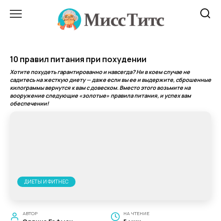
Перейти
к
содержанию
10 правил питания при похудении
Хотите похудеть гарантированно и навсегда? Ни в коем случае не
садитесь на жесткую диету — даже если вы ее и выдержите, сброшенные
килограммы вернутся к вам с довеском. Вместо этого возьмите на
вооружение следующие «золотые» правила питания, и успех вам
обеспечении!
ДИЕТЫ И ФИТНЕС
АВТОР
НА ЧТЕНИЕ