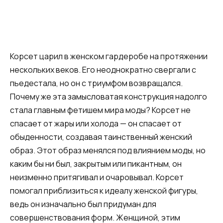
Корсет царил в женском гардеробе на протяжении
нескольких веков. Его неоднократно свергали с
пьедестала, но он с триумфом возвращался.
Почему же эта замысловатая конструкция надолго
стала главным фетишем мира моды? Корсет не
спасает от жары или холода — он спасает от
обыденности, создавая таинственный женский
образ. Этот образ менялся под влиянием моды, но
каким бы ни был, закрытым или пикантным, он
неизменно притягивал и очаровывал. Корсет
помогал приблизиться к идеалу женской фигуры,
ведь он изначально был придуман для
совершенствования форм. Женщиной, этим