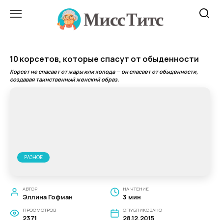
Перейти
к
содержанию
10 корсетов, которые спасут от обыденности
Корсет не спасает от жары или холода — он спасает от обыденности,
создавая таинственный женский образ.
РАЗНОЕ
АВТОР
НА ЧТЕНИЕ
Эллина Гофман
3 мин
ПРОСМОТРОВ
ОПУБЛИКОВАНО
2371
28.12.2015