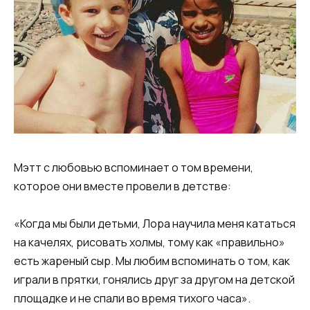
Мэтт с любовью вспоминает о том времени,
которое они вместе провели в детстве:
«Когда мы были детьми, Лора научила меня кататься
на качелях, рисовать холмы, тому как «правильно»
есть жареный сыр. Мы любим вспоминать о том, как
играли в прятки, гонялись друг за другом на детской
площадке и не спали во время тихого часа».