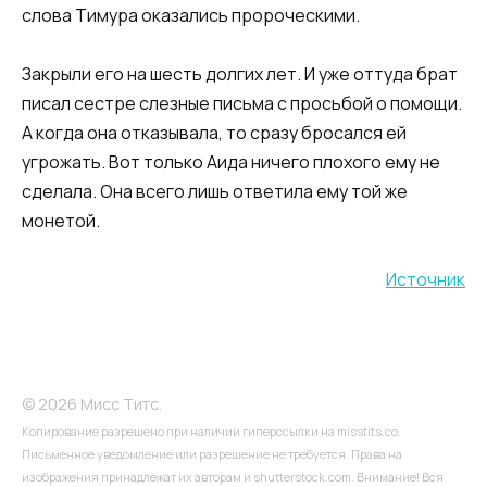
слова Тимура оказались пророческими.
Закрыли его на шесть долгих лет. И уже оттуда брат
писал сестре слезные письма с просьбой о помощи.
А когда она отказывала, то сразу бросался ей
угрожать. Вот только Аида ничего плохого ему не
сделала. Она всего лишь ответила ему той же
монетой.
Источник
© 2026 Мисс Титс.
Копирование разрешено при наличии гиперссылки на misstits.co.
Письменное уведомление или разрешение не требуется. Права на
изображения принадлежат их авторам и shutterstock.com. Внимание! Вся