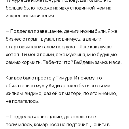
больше было похоже на явку с повинной, чем на
искренние извинения.
— Подделал я завещание, деньги нужны были. Я же
бизнес открыл, думал, поднимусь, а деньги
стартовым капиталом послужат. Я же как лучше
хотел. Ты меня пойми, я же мужчина, мне будущую
семью кормить. Тебе-то что? Выйдешь замуж и все.
Как все было просто у Тимура. И почему-то
обязательно муж у Аиды должен быть со своим
жильем, видимо, раз ей от матери, по его мнению,
не полагалось.
— Подделал я завещание, да хорошо все
получилось, комар носа не подточит. Деньги в