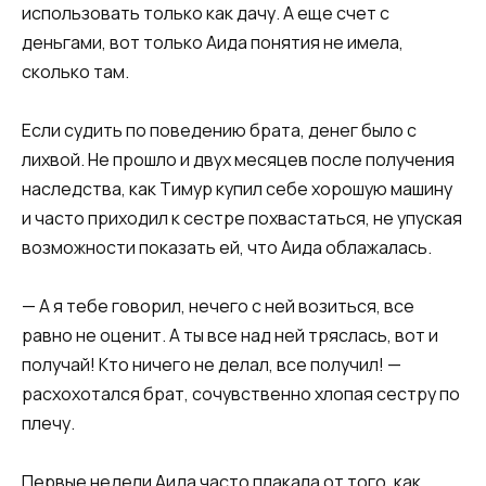
использовать только как дачу. А еще счет с
деньгами, вот только Аида понятия не имела,
сколько там.
Если судить по поведению брата, денег было с
лихвой. Не прошло и двух месяцев после получения
наследства, как Тимур купил себе хорошую машину
и часто приходил к сестре похвастаться, не упуская
возможности показать ей, что Аида облажалась.
— А я тебе говорил, нечего с ней возиться, все
равно не оценит. А ты все над ней тряслась, вот и
получай! Кто ничего не делал, все получил! —
расхохотался брат, сочувственно хлопая сестру по
плечу.
Первые недели Аида часто плакала от того, как