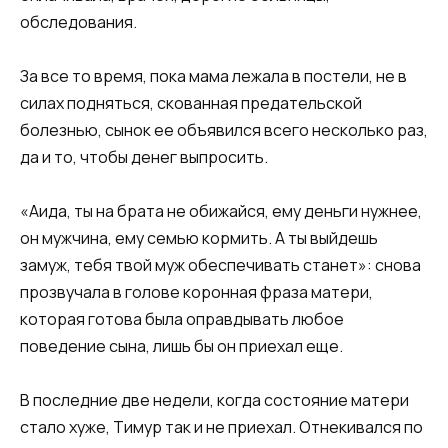
обследования.
За все то время, пока мама лежала в постели, не в
силах подняться, скованная предательской
болезнью, сынок ее объявился всего несколько раз,
да и то, чтобы денег выпросить.
«Аида, ты на брата не обижайся, ему деньги нужнее,
он мужчина, ему семью кормить. А ты выйдешь
замуж, тебя твой муж обеспечивать станет»: снова
прозвучала в голове коронная фраза матери,
которая готова была оправдывать любое
поведение сына, лишь бы он приехал еще.
В последние две недели, когда состояние матери
стало хуже, Тимур так и не приехал. Отнекивался по