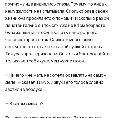
крупном лице виднелись слезы. Почему-то Аида к
нему жалости не испытывала. Сколько раз в своей
жизни она просила его о помощи? И сколько раз он
действительно ей помог? Уже не в том возрасте
была женщина, чтобы прощать даже родного
человека просто так. Слишком много было
поступков, которые не с самой лучшей стороны
Тимура характеризовали. Он хоть и брат родной, да
только вел себя хуже, чем чужие люди.
— Ничего мне мать не хотела оставлять на самом
деле, — сказал Тимур, и звуки его голоса словно
застыли в воздухе…
— В каком смысле?
Тимур еще ниже понурил голову. Да только это