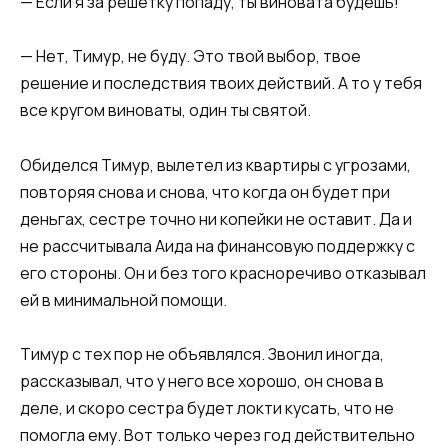
— Если я за решетку попаду, ты виновата будешь!
— Нет, Тимур, не буду. Это твой выбор, твое
решение и последствия твоих действий. А то у тебя
все кругом виноваты, один ты святой.
Обиделся Тимур, вылетел из квартиры с угрозами,
повторяя снова и снова, что когда он будет при
деньгах, сестре точно ни копейки не оставит. Да и
не рассчитывала Аида на финансовую поддержку с
его стороны. Он и без того красноречиво отказывал
ей в минимальной помощи.
Тимур с тех пор не объявлялся. Звонил иногда,
рассказывал, что у него все хорошо, он снова в
деле, и скоро сестра будет локти кусать, что не
помогла ему. Вот только через год действительно