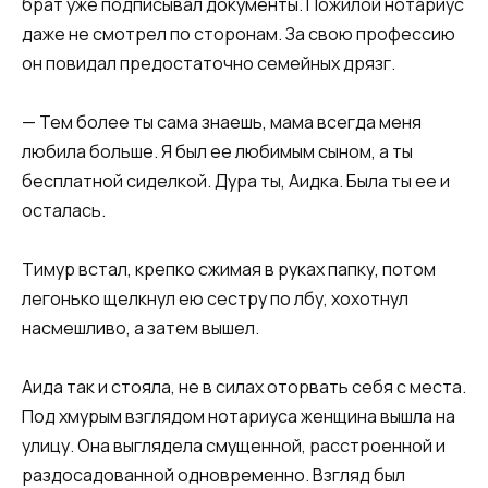
брат уже подписывал документы. Пожилой нотариус
даже не смотрел по сторонам. За свою профессию
он повидал предостаточно семейных дрязг.
— Тем более ты сама знаешь, мама всегда меня
любила больше. Я был ее любимым сыном, а ты
бесплатной сиделкой. Дурa ты, Аидка. Была ты ее и
осталась.
Тимур встал, крепко сжимая в руках папку, потом
легонько щелкнул ею сестру по лбу, хохотнул
насмешливо, а затем вышел.
Аида так и стояла, не в силах оторвать себя с места.
Под хмурым взглядом нотариуса женщина вышла на
улицу. Она выглядела смущенной, расстроенной и
раздосадованной одновременно. Взгляд был