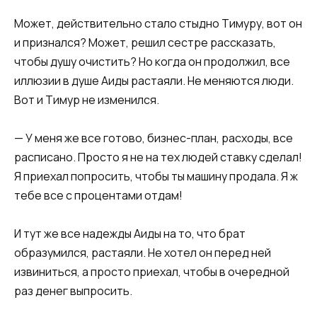
Может, действительно стало стыдно Тимуру, вот он
и признался? Может, решил сестре рассказать,
чтобы душу очистить? Но когда он продолжил, все
иллюзии в душе Аиды растаяли. Не меняются люди.
Вот и Тимур не изменился.
— У меня же все готово, бизнес-план, расходы, все
расписано. Просто я не на тех людей ставку сделал!
Я приехал попросить, чтобы ты машину продала. Я ж
тебе все с процентами отдам!
И тут же все надежды Аиды на то, что брат
образумился, растаяли. Не хотел он перед ней
извиниться, а просто приехал, чтобы в очередной
раз денег выпросить.