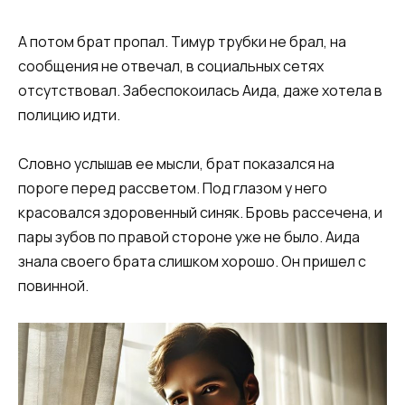
А потом брат пропал. Тимур трубки не брал, на
сообщения не отвечал, в социальных сетях
отсутствовал. Забеспокоилась Аида, даже хотела в
полицию идти.
Словно услышав ее мысли, брат показался на
пороге перед рассветом. Под глазом у него
красовался здоровенный синяк. Бровь рассечена, и
пары зубов по правой стороне уже не было. Аида
знала своего брата слишком хорошо. Он пришел с
повинной.