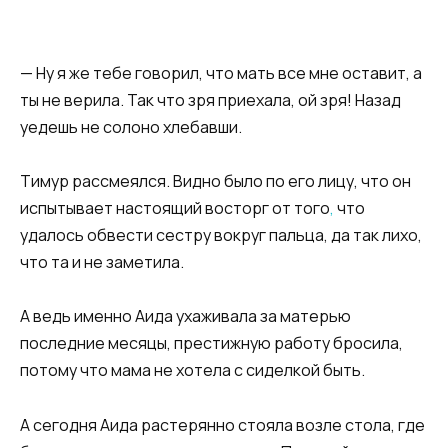
— Ну я же тебе говорил, что мать все мне оставит, а
ты не верила. Так что зря приехала, ой зря! Назад
уедешь не солоно хлебавши.
Тимур рассмеялся. Видно было по его лицу, что он
испытывает настоящий восторг от того
,
что
удалось обвести сестру вокруг пальца, да так лихо,
что та и не заметила.
А ведь именно Аида ухаживала за матерью
последние месяцы, престижную работу бросила,
потому что мама не хотела с сиделкой быть.
А сегодня Аида растерянно стояла возле стола, где